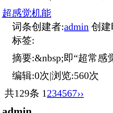
超感觉机能
词条创建者:
admin
创建
标签:
摘要:
&nbsp;即“超常
编辑:
0次
|浏览:
560次
共129条
1
2
3
4
5
6
7
››
admin