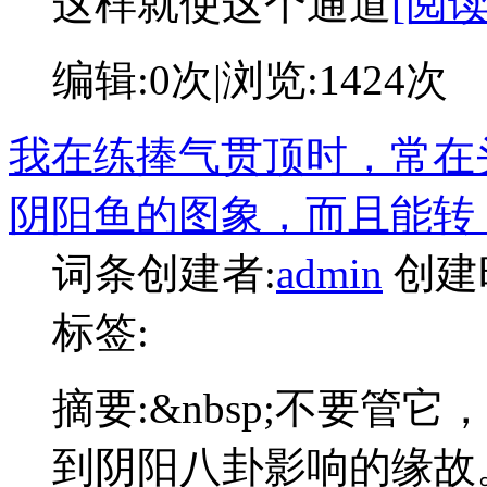
这样就使这个通道
[阅
编辑:
0次
|浏览:
1424次
我在练捧气贯顶时，常在
阴阳鱼的图象，而且能转
词条创建者:
admin
创建
标签:
摘要:
&nbsp;不要管
到阴阳八卦影响的缘故