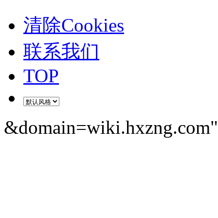
清除Cookies
联系我们
TOP
&domain=wiki.hxzng.com" 