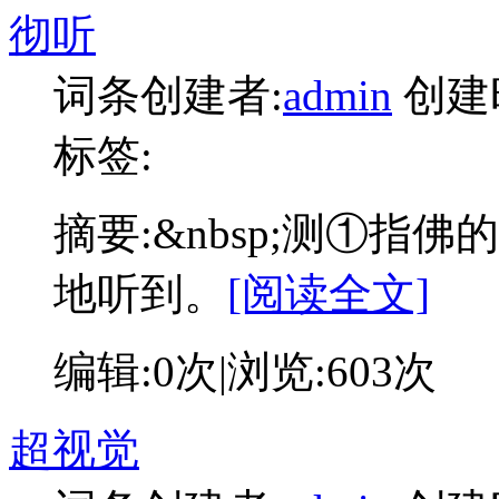
彻听
词条创建者:
admin
创建
标签:
摘要:
&nbsp;测①指
地听到。
[阅读全文]
编辑:
0次
|浏览:
603次
超视觉