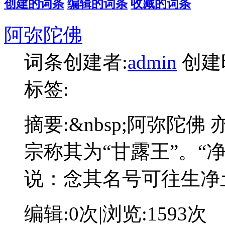
创建的词条
编辑的词条
收藏的词条
阿弥陀佛
词条创建者:
admin
创建
标签:
摘要:
&nbsp;阿弥陀佛
宗称其为“甘露王”。“
说：念其名号可往生净
编辑:
0次
|浏览:
1593次