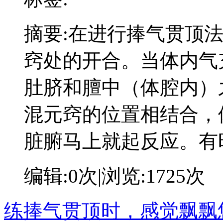
摘要:
在进行捧气贯顶
窍处的开合。当体内气
肚脐和膻中（体腔内）
混元窍的位置相结合，
脏腑马上就起反应。有
编辑:
0次
|浏览:
1725次
练捧气贯顶时，感觉飘飘