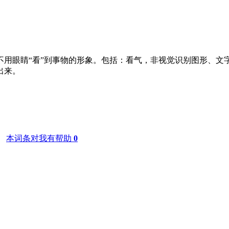
指不用眼睛“看”到事物的形象。包括：看气，非视觉识别图形、
出来。
www.hxzng.com
。
本词条对我有帮助
0