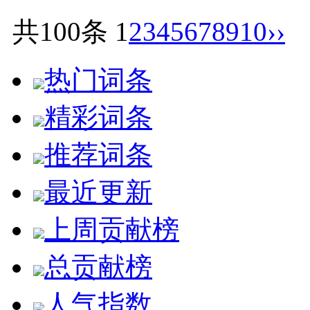
共100条
1
2
3
4
5
6
7
8
9
10
››
热门词条
精彩词条
推荐词条
最近更新
上周贡献榜
总贡献榜
人气指数