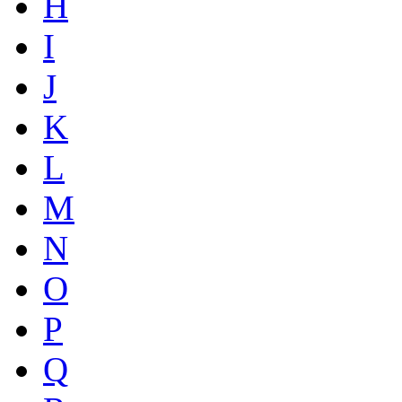
H
I
J
K
L
M
N
O
P
Q