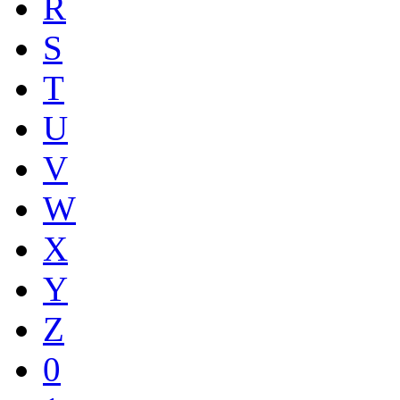
R
S
T
U
V
W
X
Y
Z
0