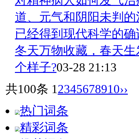
对精神病人如何发气治
道、元气和阴阳未判的
已经得到现代科学的确
冬天万物收藏，春天生
个样子?
03-28 21:13
共100条
1
2
3
4
5
6
7
8
9
10
››
热门词条
精彩词条