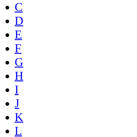
C
D
E
F
G
H
I
J
K
L