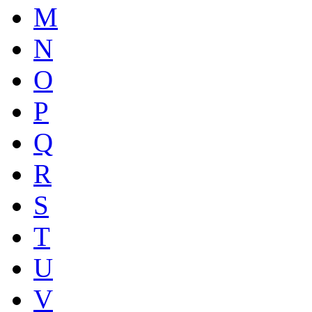
M
N
O
P
Q
R
S
T
U
V