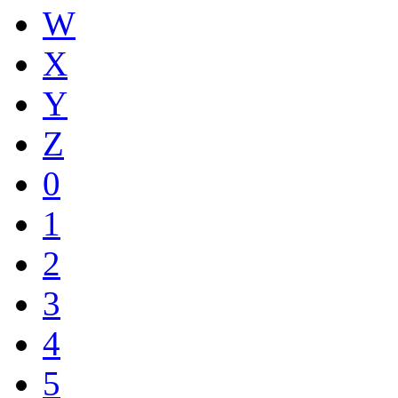
W
X
Y
Z
0
1
2
3
4
5