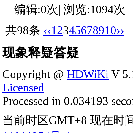
编辑:0次| 浏览:1094次
共98条
‹‹
1
2
3
4
5
6
7
8
9
10
››
现象释疑答疑
Copyright @
HDWiKi
V 5.
Licensed
Processed in 0.034193 secon
当前时区GMT+8 现在时间是 