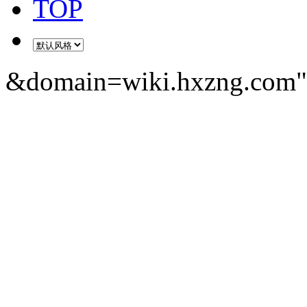
TOP
&domain=wiki.hxzng.com" 