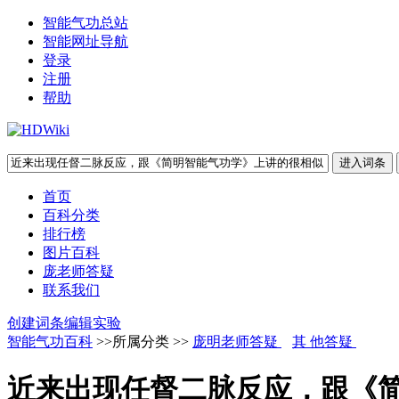
智能气功总站
智能网址导航
登录
注册
帮助
首页
百科分类
排行榜
图片百科
庞老师答疑
联系我们
创建词条
编辑实验
智能气功百科
>>所属分类 >>
庞明老师答疑
其 他答疑
近来出现任督二脉反应，跟《