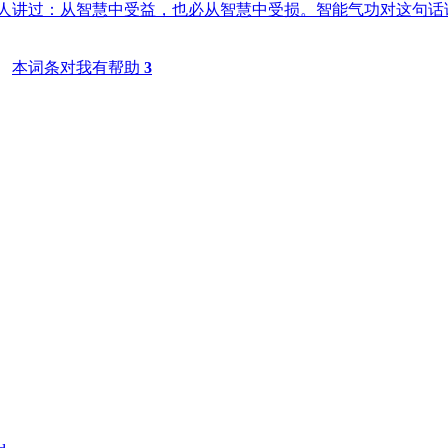
人讲过：从智慧中受益，也必从智慧中受损。智能气功对这句话
。
本词条对我有帮助
3