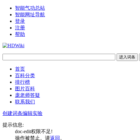
智能气功总站
智能网址导航
登录
注册
帮助
首页
百科分类
排行榜
图片百科
庞老师答疑
联系我们
创建词条
编辑实验
提示信息:
doc-edit权限不足!
操作被禁止。请
返回
。