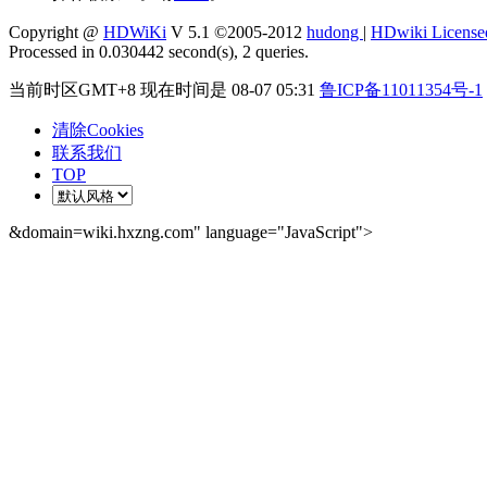
Copyright @
HDWiKi
V 5.1 ©2005-2012
hudong
|
HDwiki License
Processed in 0.030442 second(s), 2 queries.
当前时区GMT+8 现在时间是 08-07 05:31
鲁ICP备11011354号-1
清除Cookies
联系我们
TOP
&domain=wiki.hxzng.com" language="JavaScript">