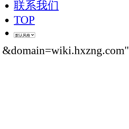
联系我们
TOP
&domain=wiki.hxzng.com" 