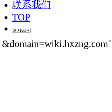
联系我们
TOP
&domain=wiki.hxzng.com" 