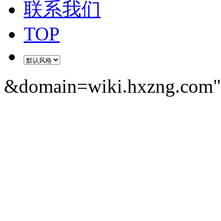
联系我们
TOP
&domain=wiki.hxzng.com" 