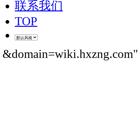
联系我们
TOP
&domain=wiki.hxzng.com" 